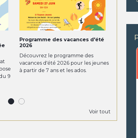
Programme des vacances d'été
ESTIVA
rée
2026
Les 3, 17,
Découvrez le programme des
retrouve
iat
vacances d'été 2026 pour les jeunes
festive d
opose
à partir de 7 ans et les ados.
l'Hôtel d
 du 9
Voir tout