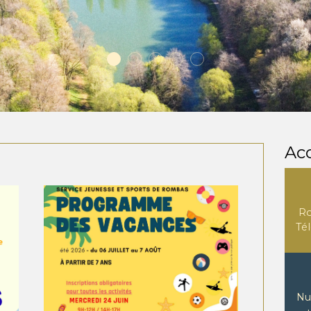
Acc
R
Tél
Nu