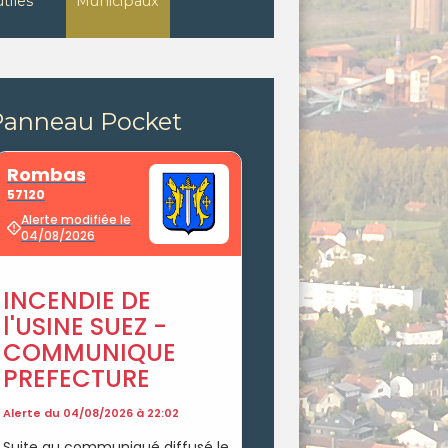
utiles
Municipaux
Panneau Pocket
LES
Programme de la saiso
culturelle 2026-27
 24 et 31 juillet et le 7 août,
Découvrez l'intégralité d
z l'ambiance conviviale et
programmation des stru
es Estivales sur la place de
culturelles de la Ville
e Ville