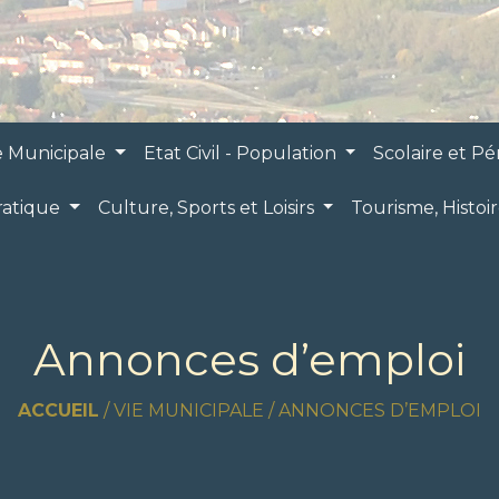
e Municipale
Etat Civil - Population
Scolaire et Pé
ratique
Culture, Sports et Loisirs
Tourisme, Histoi
Annonces d’emploi
ACCUEIL
/
VIE MUNICIPALE
/
ANNONCES D’EMPLOI