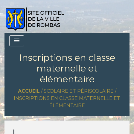
menu
Inscriptions en classe
maternelle et
élémentaire
ACCUEIL
/
SCOLAIRE ET PÉRISCOLAIRE
/
INSCRIPTIONS EN CLASSE MATERNELLE ET
ÉLÉMENTAIRE