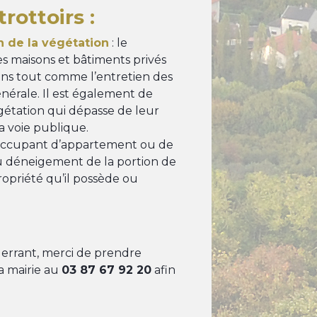
rottoirs :
 de la végétation
: le
s maisons et bâtiments privés
ains tout comme l’entretien des
nérale. Il est également de
végétation qui dépasse de leur
la voie publique.
occupant d’appartement ou de
u déneigement de la portion de
propriété qu’il possède ou
 errant, merci de prendre
la mairie au
03 87 67 92 20
afin