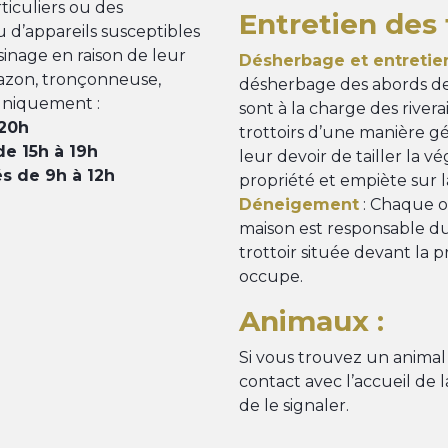
rticuliers ou des
Entretien des t
ou d’appareils susceptibles
inage en raison de leur
Désherbage et entretien
gazon, tronçonneuse,
désherbage des abords de
 uniquement :
sont à la charge des river
 20h
trottoirs d’une manière gé
de 15h à 19h
leur devoir de tailler la 
és de 9h à 12h
propriété et empiète sur 
Déneigement
: Chaque 
maison est responsable d
trottoir située devant la 
occupe.
Animaux :
Si vous trouvez un animal
contact avec l’accueil de 
de le signaler.