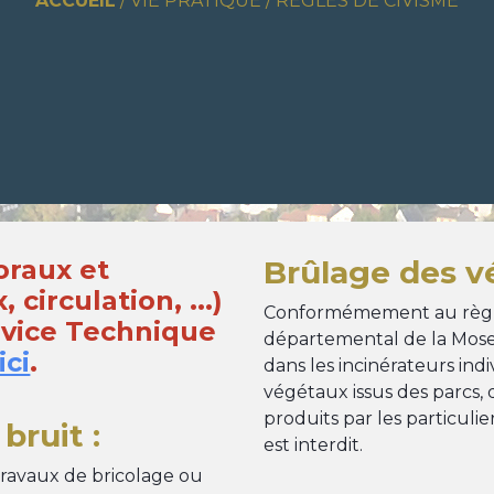
ACCUEIL
/
VIE PRATIQUE
/
RÈGLES DE CIVISME
oraux et
Brûlage des v
circulation, ...)
Conformémement au règl
rvice Technique
départemental de la Moselle
ici
.
dans les incinérateurs ind
végétaux issus des parcs, d
produits par les particuliers
bruit :
est interdit.
 travaux de bricolage ou