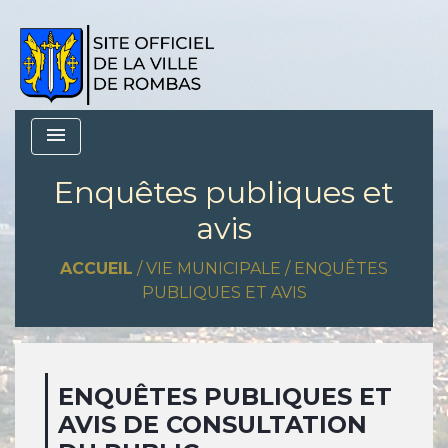
menu
Enquêtes publiques et
avis
ACCUEIL
/
VIE MUNICIPALE
/
ENQUÊTES
PUBLIQUES ET AVIS
ENQUÊTES PUBLIQUES ET
AVIS DE CONSULTATION