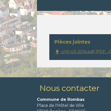
Pièces jointes
file_download
cr10-03-2014.pdf (PDF - 
Nous contacter
Commune de Rombas
Place de l'Hôtel de Ville